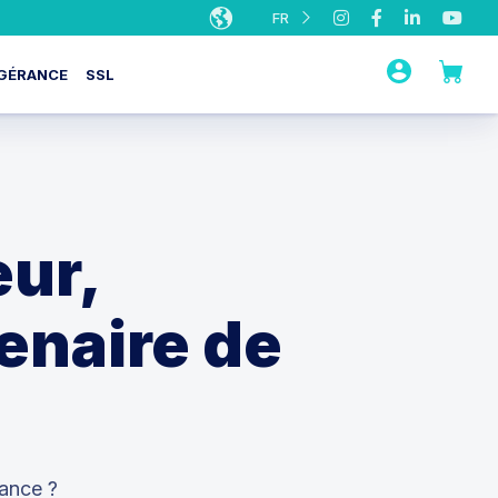
FR
GÉRANCE
SSL
eur,
enaire de
ance ?