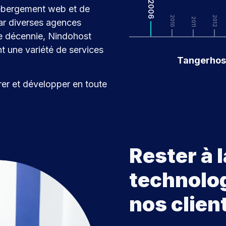
2006
hébergement web et de
2010
2012
2011
ar diverses agences
ne décennie, Nindohost
nt une variété de services
Tangerhost
érer et développer en toute
Rester à l
technolog
nos clien